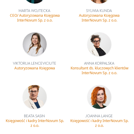
MARTA WOJTECKA
SYLWIA KUNDA
CEO/ Autoryzowana Księgowa
Autoryzowana Księgowa
InterNovum Sp. z o.o.
InterNovum Sp. z o.o.
VIKTORIJA LENCEVICIUTE
ANNA KORPALSKA
Autoryzowana Księgowa
Konsultant ds. kluczowych klientów
InterNovum Sp. z o.o.
BEATA SASIN
JOANNA LANGE
Księgowość i kadry InterNovum Sp.
Księgowość i kadry InterNovum Sp.
z o.o.
z o.o.