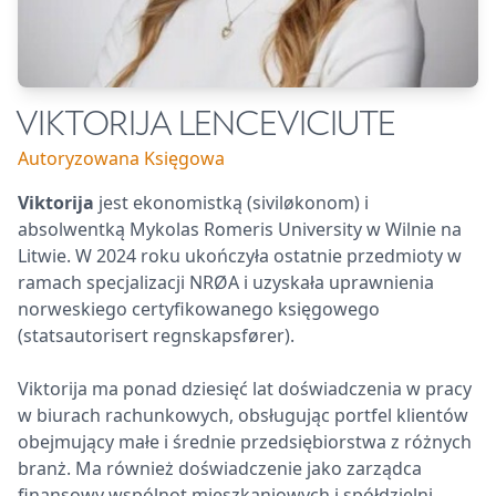
VIKTORIJA LENCEVICIUTE
Autoryzowana Księgowa
Viktorija
jest ekonomistką (siviløkonom) i
absolwentką Mykolas Romeris University w Wilnie na
Litwie. W 2024 roku ukończyła ostatnie przedmioty w
ramach specjalizacji NRØA i uzyskała uprawnienia
norweskiego certyfikowanego księgowego
(statsautorisert regnskapsfører).
Viktorija ma ponad dziesięć lat doświadczenia w pracy
w biurach rachunkowych, obsługując portfel klientów
obejmujący małe i średnie przedsiębiorstwa z różnych
branż. Ma również doświadczenie jako zarządca
finansowy wspólnot mieszkaniowych i spółdzielni.