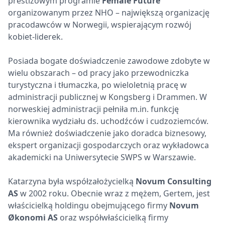
prestiżowym programie
Female Future
organizowanym przez NHO – największą organizację
pracodawców w Norwegii, wspierającym rozwój
kobiet-liderek.
Posiada bogate doświadczenie zawodowe zdobyte w
wielu obszarach – od pracy jako przewodniczka
turystyczna i tłumaczka, po wieloletnią pracę w
administracji publicznej w Kongsberg i Drammen. W
norweskiej administracji pełniła m.in. funkcję
kierownika wydziału ds. uchodźców i cudzoziemców.
Ma również doświadczenie jako doradca biznesowy,
ekspert organizacji gospodarczych oraz wykładowca
akademicki na Uniwersytecie SWPS w Warszawie.
Katarzyna była współzałożycielką
Novum Consulting
AS
w 2002 roku. Obecnie wraz z mężem, Gertem, jest
właścicielką holdingu obejmującego firmy
Novum
Økonomi AS
oraz współwłaścicielką firmy