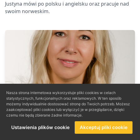
Justyna mówi po polsku i angielsku oraz pracuje nad
swoim norweskim.
Nasza strona internetowa wykorzystuje pliki cookies w celach
statystycznych, funkcjonalnych oraz reklamowych. W ten sposób
możemy indywidualnie dostosować stronę do Twoich potrzeb. Możesz
zaakceptować pliki cookies lub wyłączyć je w przeglądarce, dzięki
czemu nie będą zbierane żadne informacje.
KAROLINA SIWEK
Ustawienia plików cookie
Akceptuj pliki cookie
Księgowość i Kadry