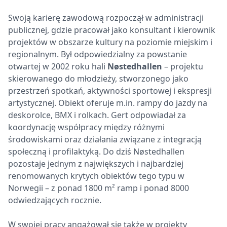
Swoją karierę zawodową rozpoczął w administracji
publicznej, gdzie pracował jako konsultant i kierownik
projektów w obszarze kultury na poziomie miejskim i
regionalnym. Był odpowiedzialny za powstanie
otwartej w 2002 roku hali
Nøstedhallen
– projektu
skierowanego do młodzieży, stworzonego jako
przestrzeń spotkań, aktywności sportowej i ekspresji
artystycznej. Obiekt oferuje m.in. rampy do jazdy na
deskorolce, BMX i rolkach. Gert odpowiadał za
koordynację współpracy między różnymi
środowiskami oraz działania związane z integracją
społeczną i profilaktyką. Do dziś Nøstedhallen
pozostaje jednym z największych i najbardziej
renomowanych krytych obiektów tego typu w
Norwegii – z ponad 1800 m² ramp i ponad 8000
odwiedzających rocznie.
W swojej pracy angażował się także w projekty