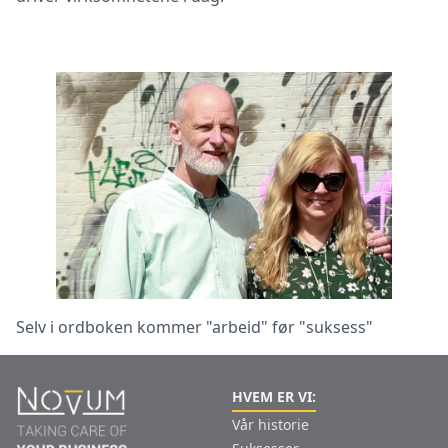
Selv i ordboken kommer "arbeid" før "suksess"
HVEM ER VI:
Vår historie