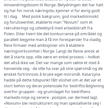
innvandringsboom til Norge. Betydningen det har hatt
og har for norsk næringsliv, kjenner vi for øvrig godt
til i dag. Med polsk bakgrunn, god markedsinnsikt
og forutseenhet, etablerte man "Novum" som et
rekrutterings og utleiebyrå med arbeidskraft fra
Polen. Etter hvert ble det konkurranse på området og
parallelt begynte man å få inn forespørsler fra stadig
flere firmaer med ambisjoner om å etablere
næringsvirksomhet i Norge. Langt de fleste antok at
det å starte opp, ville være en enkel prosess – hvilket
det altså ikke var. Det var mange som søkte et sted å
henvende seg - de ville ha svar på sine spørsmål og de
ønsket fortrinnsvis å bruke eget morsmål. Katarzyna
hadde på dette tidspunkt fått visshet om at det var et
stort behov og derav potensiale for bedriftsrådgivning
overfor gruppen - og grunnlaget for bedriftens
markeds-nisje og senere -
posisjon
, var dermed lagt.
«Novum» ble restrukturert og man spesialiserte seg i