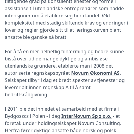
tiltagende grad på konsulenttjenester og formell
assistanse til utenlandske entreprenører som hadde
intensjoner om å etablere seg her i landet. Økt
kompleksitet med stadig skiftende krav og endringer i
lover og regler, gjorde sitt til at læringskurven blant
ansatte ble ganske så bratt.
For å få en mer helhetlig tilnærming og bedre kunne
bistå over tid de mange dyktige og ambisiøse
utenlandske gründere, etablerte man i 2008 det
autoriserte regnskapsbyrået
Novum Økonomi AS
.
Selskapet tilbyr i dag et bredt spekter av tjenester og
leverer alt innen regnskap A til Å samt
bedriftsrådgivning.
I 2011 ble det innledet et samarbeid med et firma i
Bydgoszcz i Polen - i dag
InterNovum Sp z o.o.
- et
foretak under holdingselskapet Novum Consulting.
Herfra fører dyktige ansatte både norsk og polsk