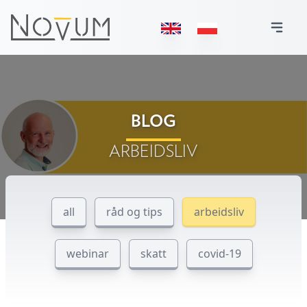
BLOG
ARBEIDSLIV
all
råd og tips
arbeidsliv
webinar
skatt
covid-19