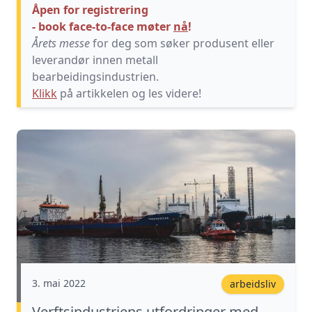
Åpen for registrering
- book face-to-face møter
nå
!
Årets messe
for deg som søker produsent eller
leverandør innen metall
bearbeidingsindustrien.
Klikk
på artikkelen og les videre!
3. mai 2022
arbeidsliv
Verftsindustriens utfordringer med