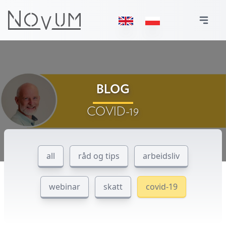
BLOG
COVID-19
all
råd og tips
arbeidsliv
webinar
skatt
covid-19