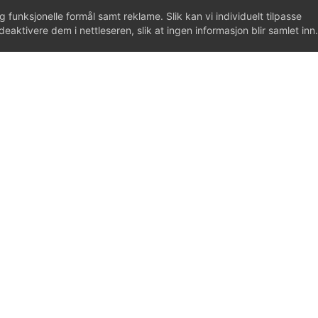
g funksjonelle formål samt reklame. Slik kan vi individuelt tilpasse
eaktivere dem i nettleseren, slik at ingen informasjon blir samlet inn.
ISCAS SP. Z O.O.
We have been cooperating with Novum continuously
in complicated Warsaw-Oslo tax relations. Fortuna
VÅRE TJENESTER