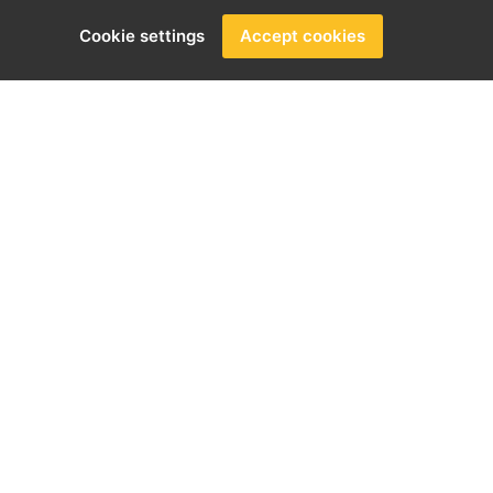
Cookie settings
Accept cookies
 since 2014. It started with our troubles
tely, the Novum...