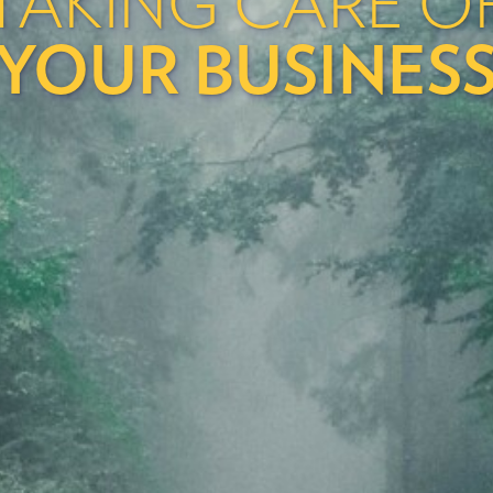
TAKING
CARE
O
YOUR BUSINES