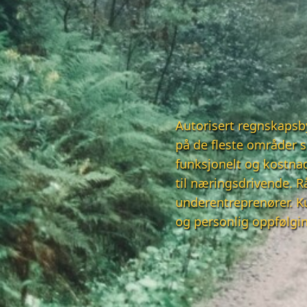
Autorisert regnskapsb
på de fleste områder s
funksjonelt og kostnad
til næringsdrivende. R
underentreprenører. K
og personlig oppfølgi