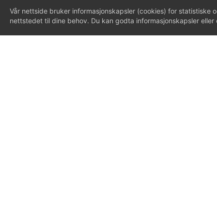
Vår nettside bruker informasjonskapsler (cookies) for statistiske o
nettstedet til dine behov. Du kan godta informasjonskapsler eller d
REFERANSER
Hva sier våre kunder?