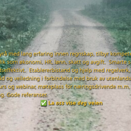
yrå med lang erfaring innen regnskap, tilbyr kompet
lik som økonomi, HR, lønn, skatt og avgift. Smarte s
seffektivt. Etablererbistand og hjelp med regelverk,
åd og veiledning i forbindelse med bruk av utenland
urs og webinar, møteplass for næringsdrivende m.m.
ng.
Gode referanser.
✅ La
oss
vise
deg
veien