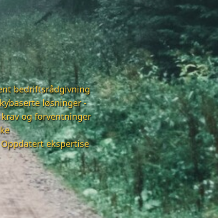
ent bedriftsrådgivning
kybaserte løsninger -
 krav og forventninger
ske
 Oppdatert ekspertise